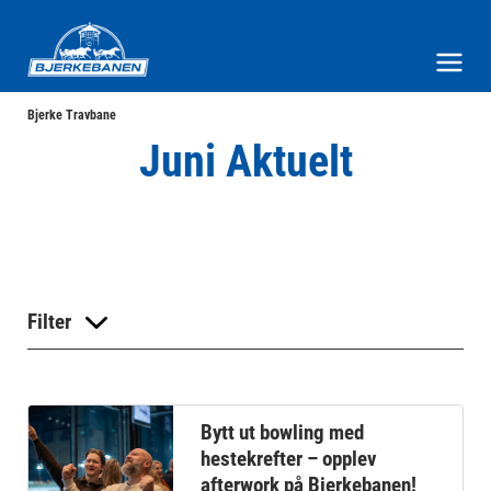
Bjerke Travbane
Meny og søk
Bjerke Travbane
Juni Aktuelt
Filter
Bytt ut bowling med
hestekrefter – opplev
afterwork på Bjerkebanen!