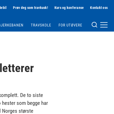
tebil
Prøv deg som travkusk!
Kurs og konferanse
Kontakt oss
Hjelpemeny
BJERKEBANEN
TRAVSKOLE
FOR UTØVERE
Meny og søk
letterer
komplett. De to siste
To hester som begge har
il Norges største