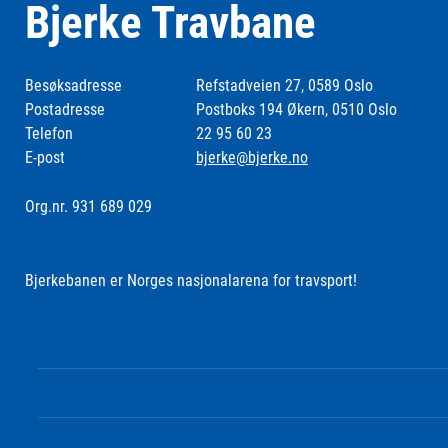
Bjerke Travbane
Besøksadresse
Refstadveien 27, 0589 Oslo
Postadresse
Postboks 194 Økern, 0510 Oslo
Telefon
22 95 60 23
E-post
bjerke@bjerke.no
Org.nr. 931 689 029
Bjerkebanen er Norges nasjonalarena for travsport!
Følg oss i sosiale medier: