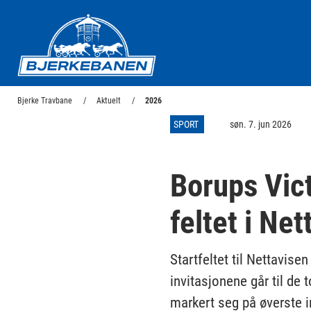
Bjerke Travbane
Bjerke Travbane
Aktuelt
2026
SPORT
søn. 7. jun 2026
Borups Vic
feltet i Ne
Startfeltet til Nettavise
invitasjonene går til de
markert seg på øverste in