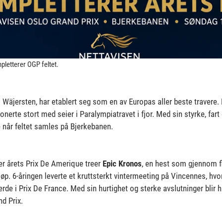
letterer OGP feltet.
el Wäjersten, har etablert seg som en av Europas aller beste travere. H
onerte stort med seier i Paralympiatravet i fjor. Med sin styrke, fart 
når feltet samles på Bjerkebanen.
r årets Prix De Amerique treer
Epic Kronos
, en hest som gjennom f
løp. 6-åringen leverte et kruttsterkt vintermeeting på Vincennes, hvor
erde i Prix De France. Med sin hurtighet og sterke avslutninger blir 
d Prix.