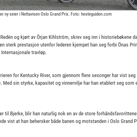
er ny seier i Nettavisen Oslo Grand Prix. Foto: hesteguiden.com
 Redén og kjørt av Örjan Kihlström, skrev seg inn i historiebøkene d
 en sterk prestasjon utenfor lederen kjempet han seg forbi Önas Pr
 Internasjonale travløp.
arrieren for Kentucky River, som gjennom flere sesonger har vist s
re. Med sin styrke, kapasitet og vinnervilje har han etablert seg som
r til Bjerke, blir han naturlig nok en av de store forhåndsfavorittene
ede vist at han behersker både banen og motstanden i Oslo Grand Pr