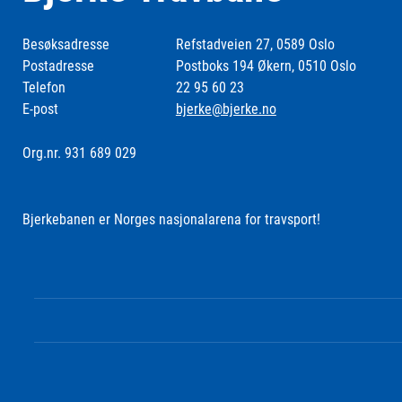
Besøksadresse
Refstadveien 27, 0589 Oslo
Postadresse
Postboks 194 Økern, 0510 Oslo
Telefon
22 95 60 23
E-post
bjerke@bjerke.no
Org.nr. 931 689 029
Bjerkebanen er Norges nasjonalarena for travsport!
Følg oss i sosiale medier: