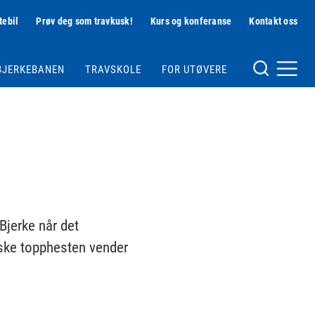
tebil
Prøv deg som travkusk!
Kurs og konferanse
Kontakt oss
Hjelpemeny
BJERKEBANEN
TRAVSKOLE
FOR UTØVERE
Meny og søk
 Bjerke når det
nske topphesten vender