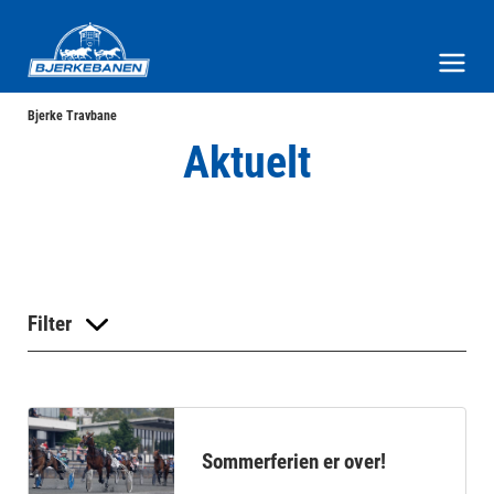
Bjerke Travbane
Meny og søk
Bjerke Travbane
Aktuelt
Filter
Sommerferien er over!