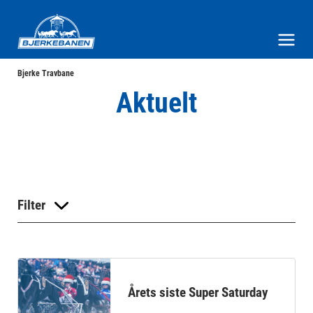
Bjerke Travbane
Meny og søk
Bjerke Travbane
Aktuelt
Filter
Årets siste Super Saturday