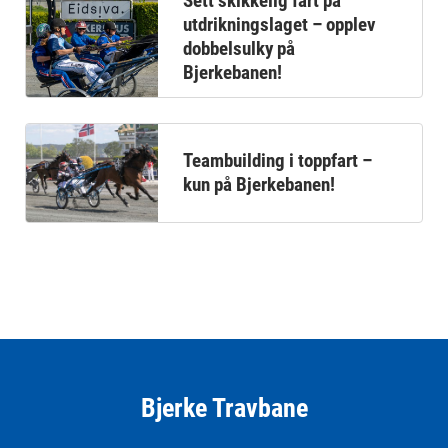
Sett skikkelig fart på
utdrikningslaget – opplev
dobbelsulky på
Bjerkebanen!
Teambuilding i toppfart –
kun på Bjerkebanen!
Bjerke Travbane