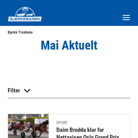
Bjerke Travbane
Meny og søk
Bjerke Travbane
Mai Aktuelt
Filter
SPORT
Daim Brodda klar for
Nettavisen Oslo Grand Prix