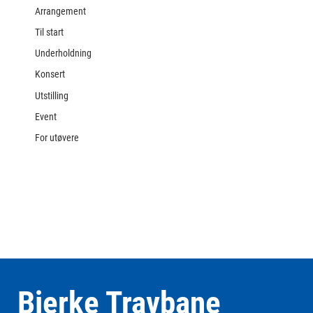
Arrangement
Til start
Underholdning
Konsert
Utstilling
Event
For utøvere
Bjerke Travbane