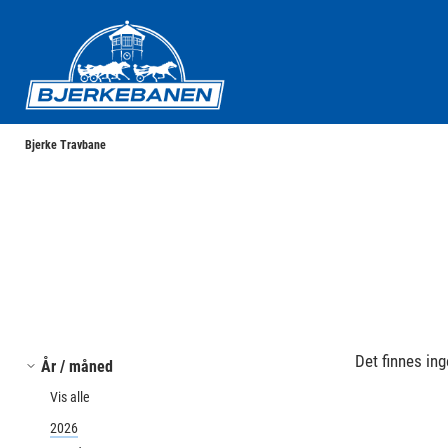
Bjerke Travbane
Bjerke Travbane
Det finnes ing
År / måned
Vis alle
2026