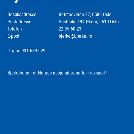
Besøksadresse
Refstadveien 27, 0589 Oslo
Postadresse
Postboks 194 Økern, 0510 Oslo
Telefon
22 95 60 23
E-post
bjerke@bjerke.no
Org.nr. 931 689 029
Bjerkebanen er Norges nasjonalarena for travsport!
Følg oss i sosiale medier: