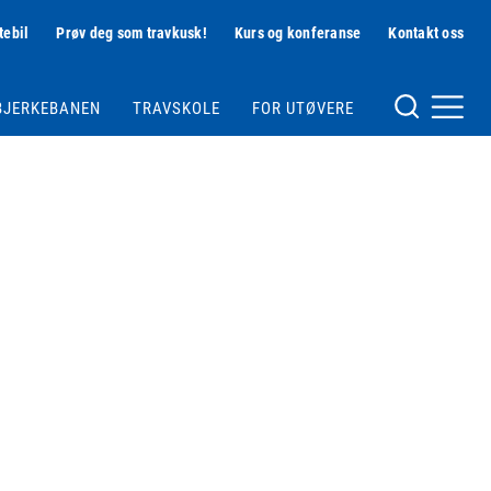
tebil
Prøv deg som travkusk!
Kurs og konferanse
Kontakt oss
Hjelpemeny
BJERKEBANEN
TRAVSKOLE
FOR UTØVERE
Meny og søk