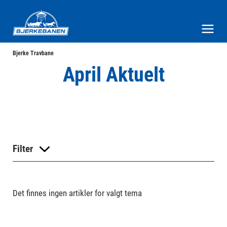
Bjerke Travbane
Meny og søk
Bjerke Travbane
April Aktuelt
Filter
Det finnes ingen artikler for valgt tema