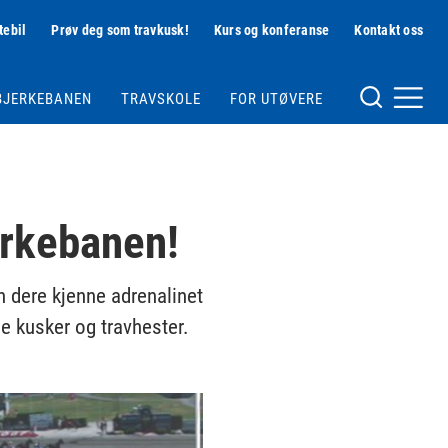
tebil
Prøv deg som travkusk!
Kurs og konferanse
Kontakt oss
Hjelpemeny
BJERKEBANEN
TRAVSKOLE
FOR UTØVERE
Meny og søk
erkebanen!
 dere kjenne adrenalinet
e kusker og travhester.