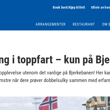
Book bord/Kjøp billett
Utleie av hes
ARRANGEMENTER
RESTAURANT
OM 
g i toppfart – kun på Bj
opplevelse utenom det vanlige på Bjerkebanen! Her kan
omstre når dere prøver dobbelsulky sammen med erfarn