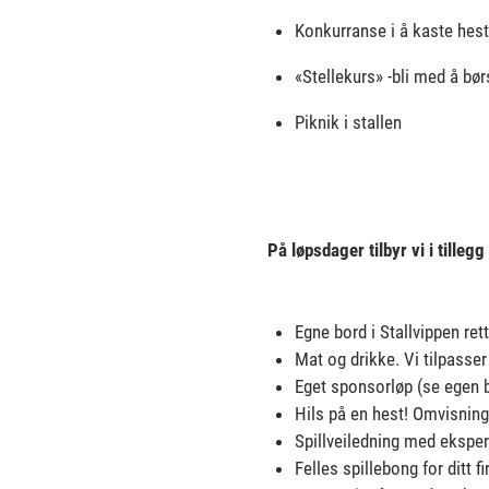
Konkurranse i å kaste hes
«Stellekurs» -bli med å bør
Piknik i stallen
På løpsdager tilbyr vi i tilleg
Egne bord i Stallvippen re
Mat og drikke. Vi tilpasse
Eget sponsorløp (se egen 
Hils på en hest! Omvisning
Spillveiledning med eksper
Felles spillebong for ditt