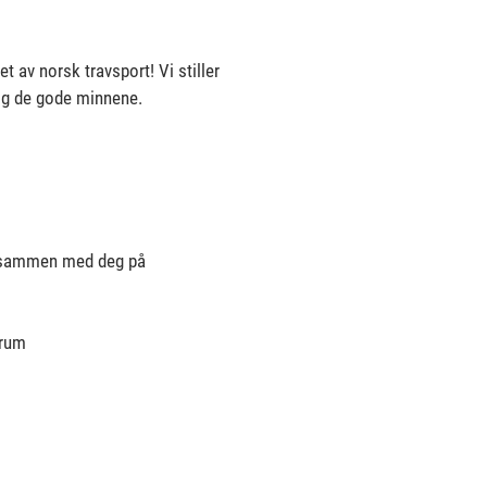
t av norsk travsport! Vi stiller
 og de gode minnene.
er sammen med deg på
trum