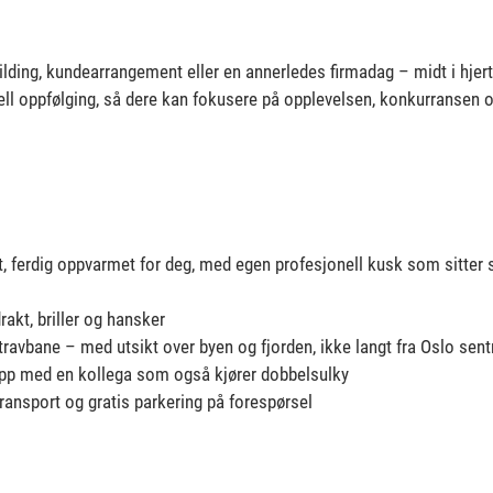
ilding, kundearrangement eller en annerledes firmadag – midt i hjerte
nell oppfølging, så dere kan fokusere på opplevelsen, konkurransen
t, ferdig oppvarmet for deg, med egen profesjonell kusk som sitt
rakt, briller og hansker
ke travbane – med utsikt over byen og fjorden, ikke langt fra Oslo sen
app med en kollega som også kjører dobbelsulky
transport og gratis parkering på forespørsel