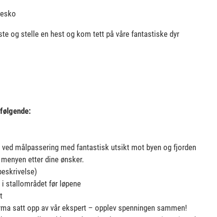
tesko
ste og stelle en hest og kom tett på våre fantastiske dyr
g følgende:
tt ved målpassering med fantastisk utsikt mot byen og fjorden
r menyen etter dine ønsker.
beskrivelse)
 i stallområdet før løpene
t
 firma satt opp av vår ekspert – opplev spenningen sammen!