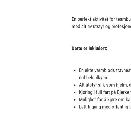
En perfekt aktivitet for teambu
med alt av utstyr og profesjo
Dette er inkludert:
En ekte varmblods travhes
dobbelsulkyen.
Alt utstyr slik som hjelm, d
Kjøring i full fart på Bjer
Mulighet for å kjøre om k
Lett tilgang med offentlig 