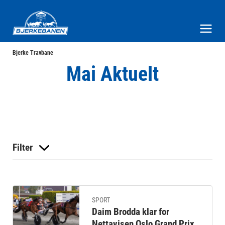
Bjerke Travbane
Meny og søk
Bjerke Travbane
Mai Aktuelt
Filter
SPORT
Daim Brodda klar for
Nettavisen Oslo Grand Prix