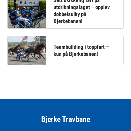
Sett skikkelig fart på
utdrikningslaget – opplev
dobbelsulky på
Bjerkebanen!
Teambuilding i toppfart –
kun på Bjerkebanen!
Bjerke Travbane