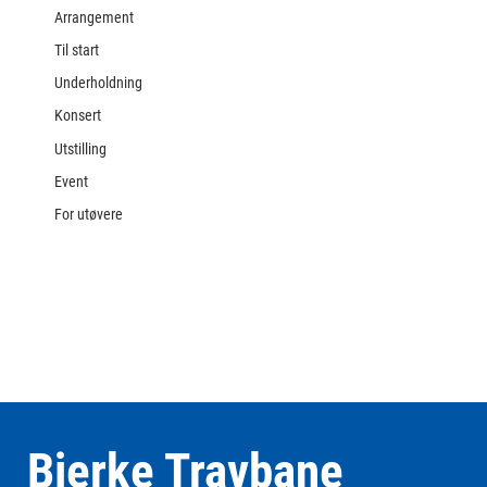
Arrangement
Til start
Underholdning
Konsert
Utstilling
Event
For utøvere
Bjerke Travbane