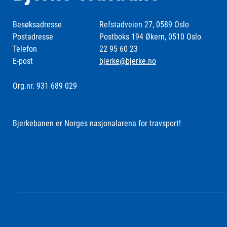
Besøksadresse
Refstadveien 27, 0589 Oslo
Postadresse
Postboks 194 Økern, 0510 Oslo
Telefon
22 95 60 23
E-post
bjerke@bjerke.no
Org.nr. 931 689 029
Bjerkebanen er Norges nasjonalarena for travsport!
Følg oss i sosiale medier: