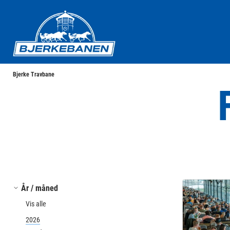
Bjerke Travbane
Bjerke Travbane
År / måned
Vis alle
2026