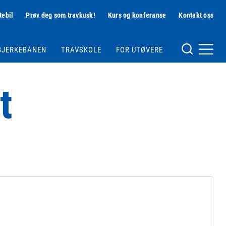
tebil
Prøv deg som travkusk!
Kurs og konferanse
Kontakt oss
Hjelpemeny
BJERKEBANEN
TRAVSKOLE
FOR UTØVERE
Meny og søk
t