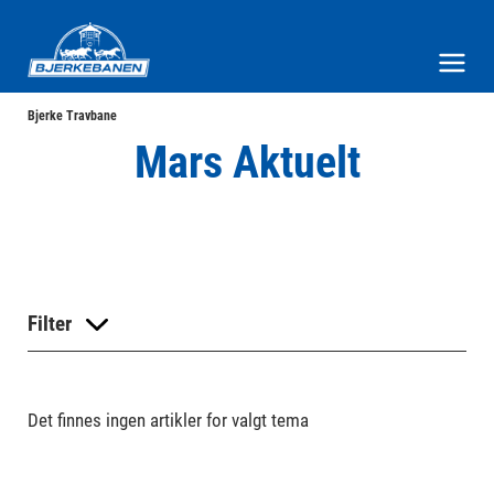
Bjerke Travbane
Meny og søk
Bjerke Travbane
Mars Aktuelt
Filter
Det finnes ingen artikler for valgt tema