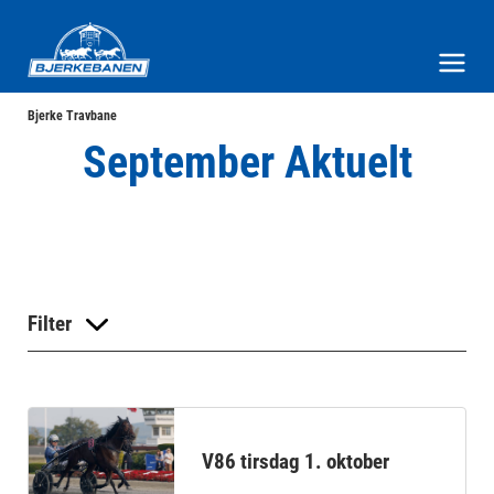
Bjerke Travbane
Meny og søk
Bjerke Travbane
September Aktuelt
Filter
V86 tirsdag 1. oktober