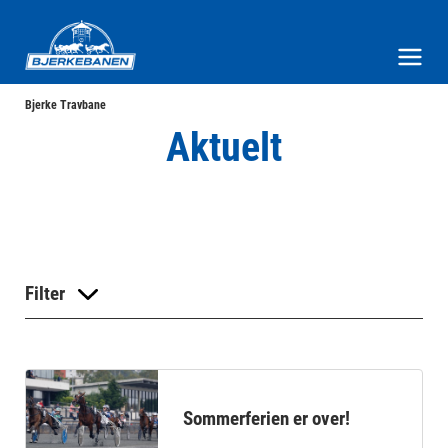
Bjerke Travbane
Meny og søk
Bjerke Travbane
Aktuelt
Filter
Sommerferien er over!