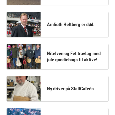
Arnlioth Heltberg er død.
Nitelven og Fet travlag med
jule goodiebags til aktive!
Ny driver på StallCafeén