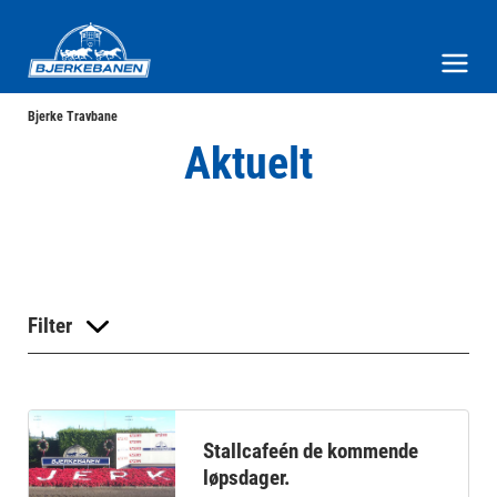
Bjerke Travbane
Meny og søk
Bjerke Travbane
Aktuelt
Filter
Stallcafeén de kommende
løpsdager.