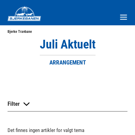
Bjerke Travbane
Meny og søk
Bjerke Travbane
Juli Aktuelt
ARRANGEMENT
Filter
Det finnes ingen artikler for valgt tema