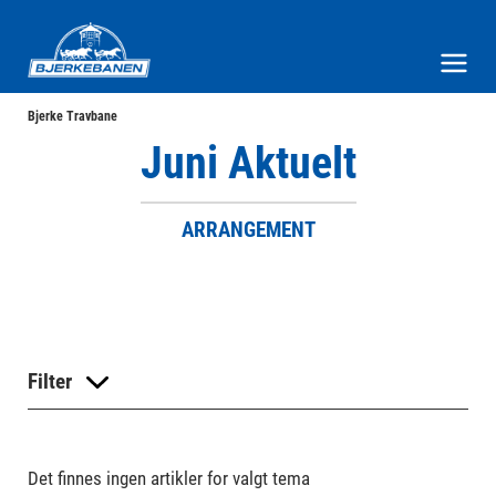
Bjerke Travbane
Meny og søk
Bjerke Travbane
Juni Aktuelt
ARRANGEMENT
Filter
Det finnes ingen artikler for valgt tema