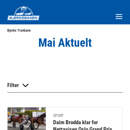
Bjerke Travbane
Meny og søk
Bjerke Travbane
Mai Aktuelt
Filter
SPORT
Daim Brodda klar for
Nettavisen Oslo Grand Prix