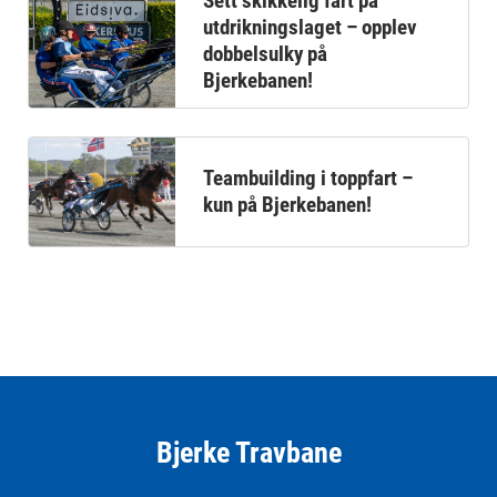
Sett skikkelig fart på
utdrikningslaget – opplev
dobbelsulky på
Bjerkebanen!
Teambuilding i toppfart –
kun på Bjerkebanen!
Bjerke Travbane