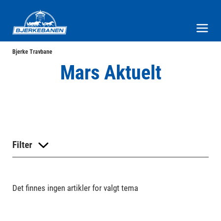
Bjerke Travbane
Meny og søk
Bjerke Travbane
Mars Aktuelt
Filter
Det finnes ingen artikler for valgt tema