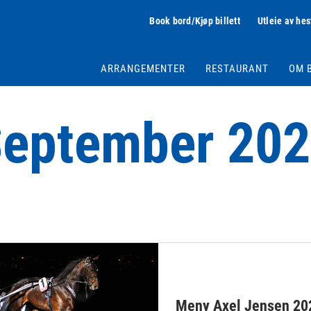
Book bord/Kjøp billett
Utleie av hes
ARRANGEMENTER
RESTAURANT
OM 
eptember 20
Meny Axel Jensen 20