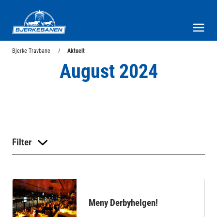
Bjerke Travbane
Meny og søk
Bjerke Travbane
Aktuelt
August 2024
Filter
Meny Derbyhelgen!