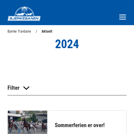
Bjerke Travbane
Meny og søk
Bjerke Travbane
Aktuelt
2024
Filter
Sommerferien er over!