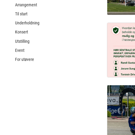
Arrangement
Til start
Underholdning
Konsert
Utstilling
Event
For utøvere