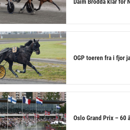
Daim Brodda klar for 
OGP toeren fra i fjor j
Oslo Grand Prix – 60 å