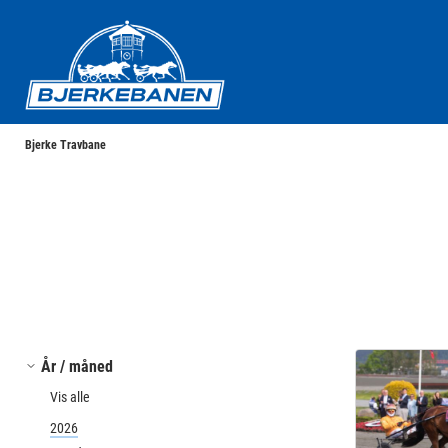
Bjerke Travbane
Bjerke Travbane
År / måned
Vis alle
2026