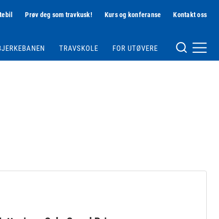
tebil
Prøv deg som travkusk!
Kurs og konferanse
Kontakt oss
Hjelpemeny
BJERKEBANEN
TRAVSKOLE
FOR UTØVERE
Meny og søk