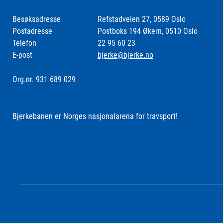
Besøksadresse
Refstadveien 27, 0589 Oslo
Postadresse
Postboks 194 Økern, 0510 Oslo
Telefon
22 95 60 23
E-post
bjerke@bjerke.no
Org.nr. 931 689 029
Bjerkebanen er Norges nasjonalarena for travsport!
Følg oss i sosiale medier: