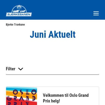
Bjerke Travbane
Meny og søk
Bjerke Travbane
Juni Aktuelt
Filter
Velkommen til Oslo Grand
Prix helg!