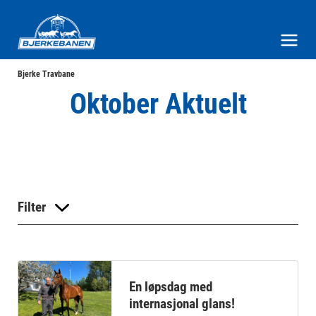
Bjerke Travbane
Meny og søk
Bjerke Travbane
Oktober Aktuelt
Filter
En løpsdag med
internasjonal glans!