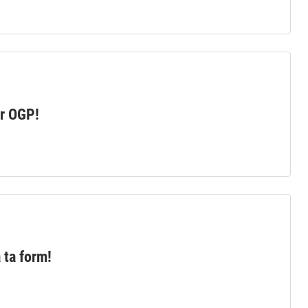
or OGP!
 ta form!