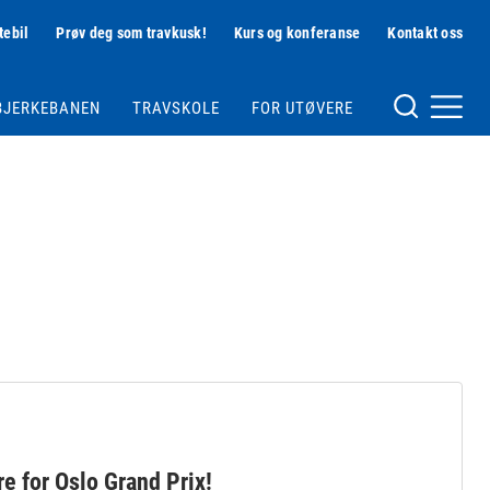
tebil
Prøv deg som travkusk!
Kurs og konferanse
Kontakt oss
Hjelpemeny
BJERKEBANEN
TRAVSKOLE
FOR UTØVERE
Meny og søk
e for Oslo Grand Prix!