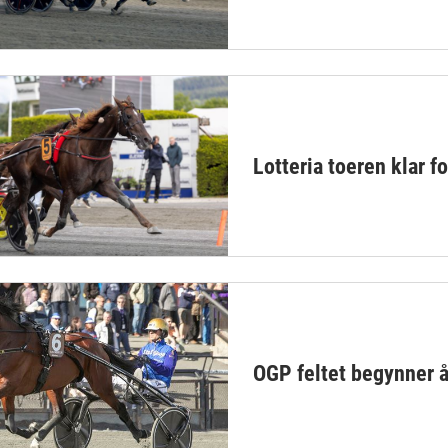
Lotteria toeren klar f
OGP feltet begynner å