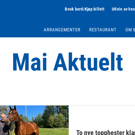
Book bord/Kjøp billett
Utleie av hes
ARRANGEMENTER
RESTAURANT
OM 
Mai Aktuelt
To nye topphester klar