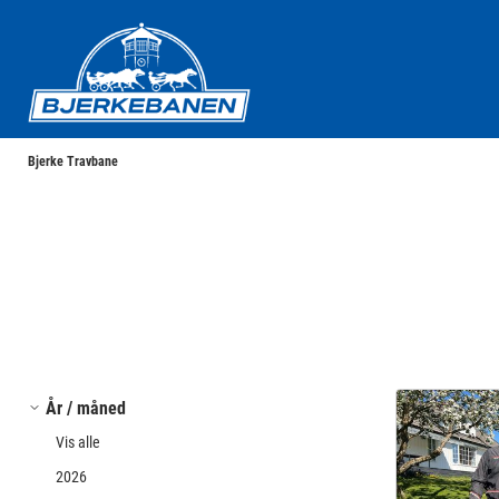
Bjerke Travbane
Bjerke Travbane
År / måned
Vis alle
2026