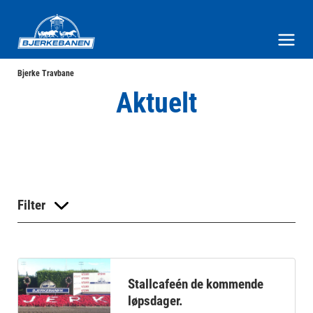
Bjerke Travbane
Meny og søk
Bjerke Travbane
Aktuelt
Filter
Stallcafeén de kommende
løpsdager.