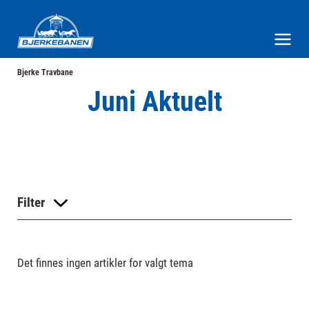
Bjerke Travbane
Meny og søk
Bjerke Travbane
Juni Aktuelt
Filter
Det finnes ingen artikler for valgt tema