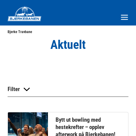
Bjerke Travbane
Meny og søk
Bjerke Travbane
Aktuelt
Filter
Bytt ut bowling med
hestekrefter – opplev
afterwork på Bjerkebanen!