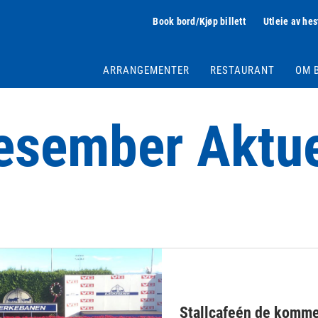
Book bord/Kjøp billett
Utleie av hes
ARRANGEMENTER
RESTAURANT
OM 
esember Aktue
Stallcafeén de komme