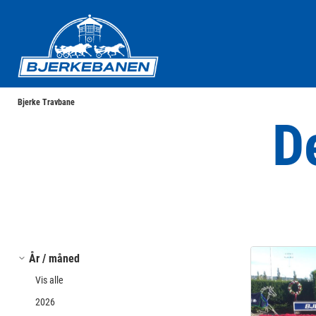
Bjerke Travbane
Bjerke Travbane
D
År / måned
Vis alle
2026