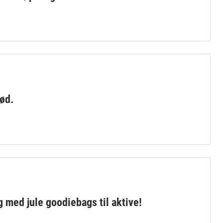
død.
g med jule goodiebags til aktive!