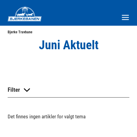
Bjerke Travbane
Meny og søk
Bjerke Travbane
Juni Aktuelt
Filter
Det finnes ingen artikler for valgt tema