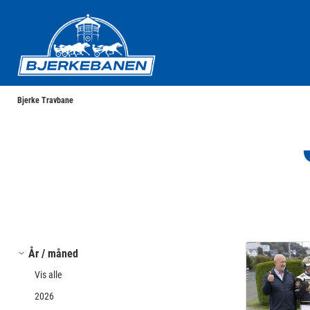
Bjerke Travbane
Bjerke Travbane
År / måned
Vis alle
2026