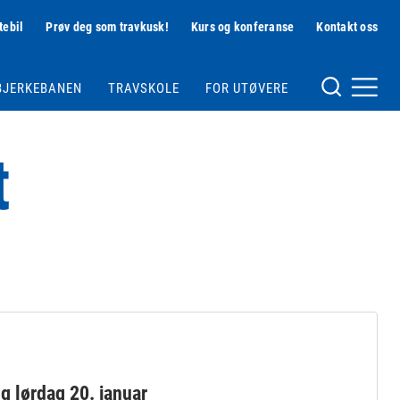
tebil
Prøv deg som travkusk!
Kurs og konferanse
Kontakt oss
Hjelpemeny
BJERKEBANEN
TRAVSKOLE
FOR UTØVERE
Meny og søk
t
 lørdag 20. januar