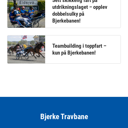
Sett skikkelig fart på
utdrikningslaget – opplev
dobbelsulky på
Bjerkebanen!
Teambuilding i toppfart –
kun på Bjerkebanen!
Bjerke Travbane