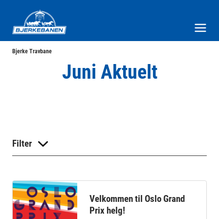
Bjerke Travbane
Meny og søk
Bjerke Travbane
Juni Aktuelt
Filter
Velkommen til Oslo Grand
Prix helg!