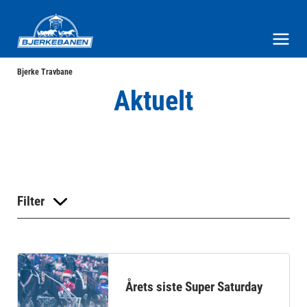
Bjerke Travbane
Meny og søk
Bjerke Travbane
Aktuelt
Filter
Årets siste Super Saturday