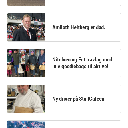
Arnlioth Heltberg er død.
Nitelven og Fet travlag med
jule goodiebags til aktive!
Ny driver på StallCafeén