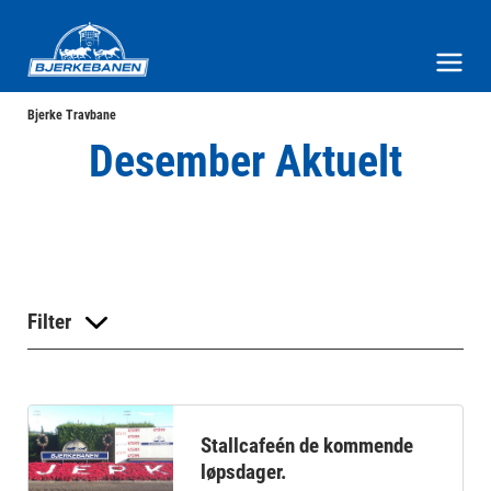
Bjerke Travbane
Meny og søk
Bjerke Travbane
Desember Aktuelt
Filter
Stallcafeén de kommende
løpsdager.