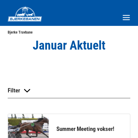
Bjerke Travbane
Meny og søk
Bjerke Travbane
Januar Aktuelt
Filter
Summer Meeting vokser!