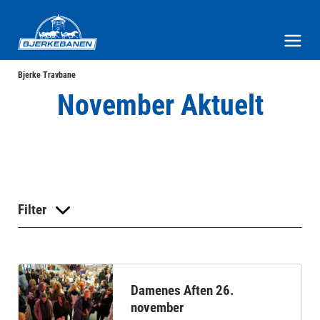
Bjerke Travbane
Meny og søk
Bjerke Travbane
November Aktuelt
Filter
Damenes Aften 26.
november