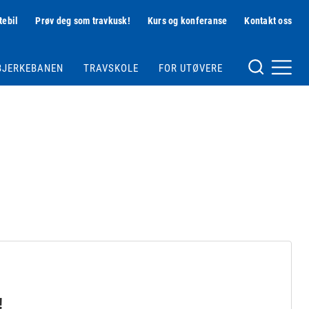
tebil
Prøv deg som travkusk!
Kurs og konferanse
Kontakt oss
Hjelpemeny
BJERKEBANEN
TRAVSKOLE
FOR UTØVERE
Meny og søk
!