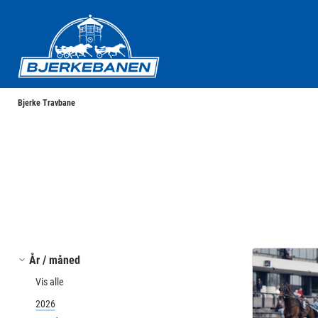
Bjerke Travbane
Bjerke Travbane
År / måned
Vis alle
2026