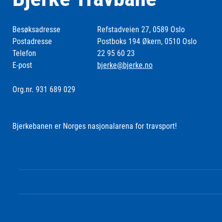
Besøksadresse
Refstadveien 27, 0589 Oslo
Postadresse
Postboks 194 Økern, 0510 Oslo
Telefon
22 95 60 23
E-post
bjerke@bjerke.no
Org.nr. 931 689 029
Bjerkebanen er Norges nasjonalarena for travsport!
Følg oss i sosiale medier: