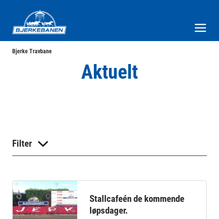
Bjerke Travbane
Meny og søk
Bjerke Travbane
Aktuelt
Filter
Stallcafeén de kommende
løpsdager.