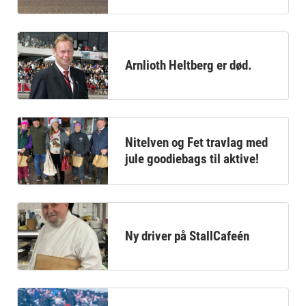
Arnlioth Heltberg er død.
Nitelven og Fet travlag med
jule goodiebags til aktive!
Ny driver på StallCafeén