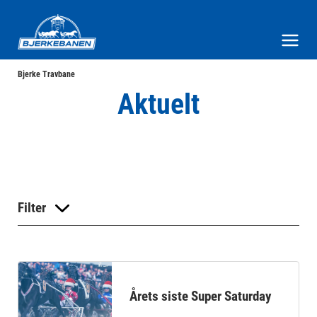
Bjerke Travbane
Meny og søk
Bjerke Travbane
Aktuelt
Filter
Årets siste Super Saturday