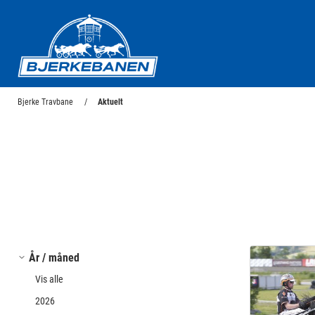
Bjerke Travbane
Bjerke Travbane
Aktuelt
År / måned
Vis alle
2026