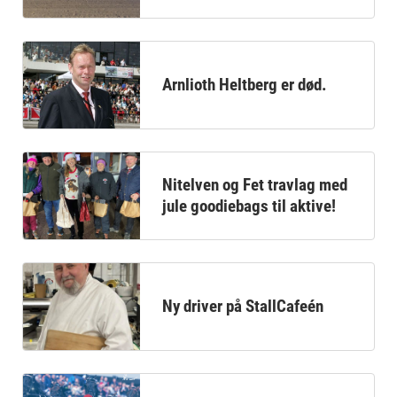
Arnlioth Heltberg er død.
Nitelven og Fet travlag med
jule goodiebags til aktive!
Ny driver på StallCafeén