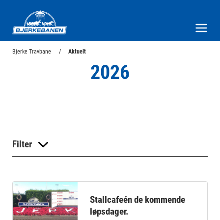
Bjerke Travbane
Meny og søk
Bjerke Travbane
Aktuelt
2026
Filter
Stallcafeén de kommende
løpsdager.