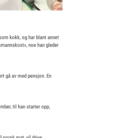
 som kokk, og har blant annet
husmannskost», noe han gleder
vert gå av med pensjon. En
mber, til han starter opp,
 norsk mat, vil drive