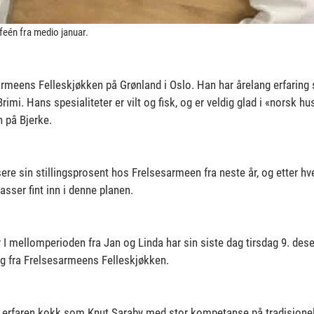
afeén fra medio januar.
sarmeens Felleskjøkken på Grønland i Oslo. Han har årelang erfaring
imi. Hans spesialiteter er vilt og fisk, og er veldig glad i «norsk 
n på Bjerke.
ere sin stillingsprosent hos Frelsesarmeen fra neste år, og etter h
asser fint inn i denne planen.
uar I mellomperioden fra Jan og Linda har sin siste dag tirsdag 9. dese
ng fra Frelsesarmeens Felleskjøkken.
 så erfaren kokk som Knut Saraby med stor kompetanse på tradisjonell