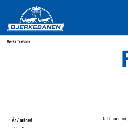
Bjerke Travbane
Bjerke Travbane
Det finnes ing
År / måned