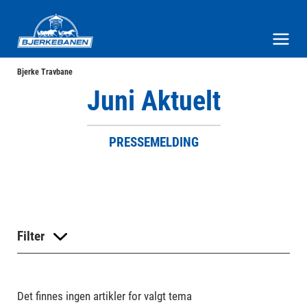
Bjerke Travbane
Meny og søk
Bjerke Travbane
Juni Aktuelt
PRESSEMELDING
Filter
Det finnes ingen artikler for valgt tema