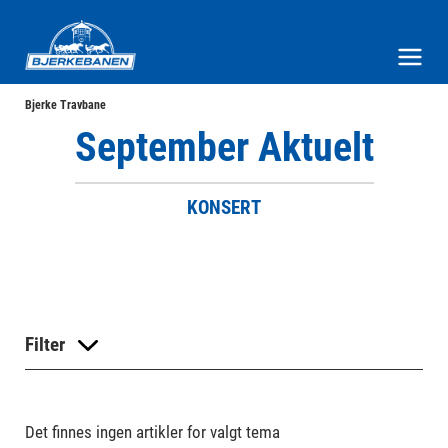
Bjerke Travbane
Meny og søk
Bjerke Travbane
September Aktuelt
KONSERT
Filter
Det finnes ingen artikler for valgt tema