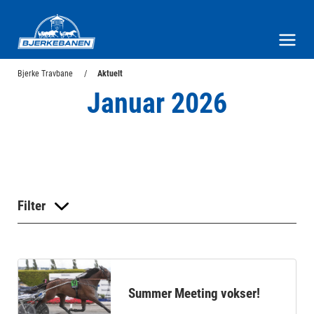
Bjerke Travbane
Meny og søk
Bjerke Travbane
Aktuelt
Januar 2026
Filter
Summer Meeting vokser!