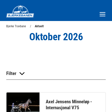
Bjerke Travbane
Meny og søk
Bjerke Travbane
Aktuelt
Oktober 2026
Filter
Axel Jensens Minneløp -
Internasjonal V75