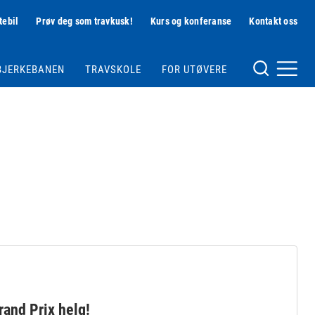
tebil
Prøv deg som travkusk!
Kurs og konferanse
Kontakt oss
Hjelpemeny
BJERKEBANEN
TRAVSKOLE
FOR UTØVERE
Meny og søk
and Prix helg!