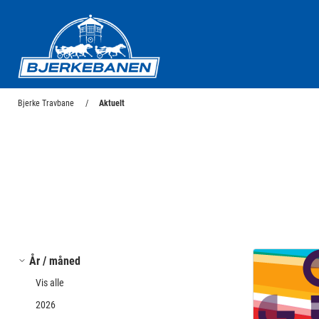
Bjerke Travbane
Bjerke Travbane
Aktuelt
År / måned
Vis alle
2026